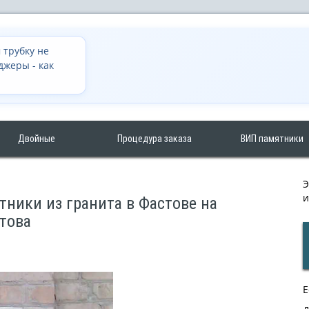
 трубку не
джеры - как
Двойные
Процедура заказа
ВИП памятники
и
ники из гранита в Фастове на
това
Е