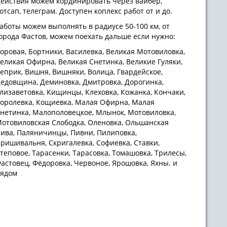
ействия можем кординировать через вайбер,
отсап, телеграм. Доступен коплекс работ от и до.
аботы можем выполнять в радиусе 50-100 км, от
орода Фастов, можем поехать дальше если нужно:
оровая, Бортники, Василевка, Великая Мотовиловка,
еликая Офирна, Великая Снетинка, Великие Гуляки,
еприк, Вишня, Вишняки, Волица, Гвардейское,
едовщина, Деминовка, Дмитровка, Дорогинка,
лизаветовка, Кищинцы, Клеховка, Кожанка, Кончаки,
оролевка, Кощиевка, Малая Офирна, Малая
нетинка, Малополовецкое, Млынок, Мотовиловка,
отовиловская Слободка, Оленовка, Ольшанская
ива, Паляничинцы, Пивни, Пилиповка,
ришивальня, Скригалевка, Софиевка, Ставки,
теповое, Тарасенки, Тарасовка, Томашовка, Трилесы,
астовец, Фёдоровка, Червоное, Ярошовка, Яхны. и
рядом