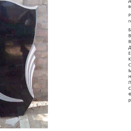
Д
в
Р
г
Б
В
В
Д
Е
К
С
М
Н
П
С
Ф