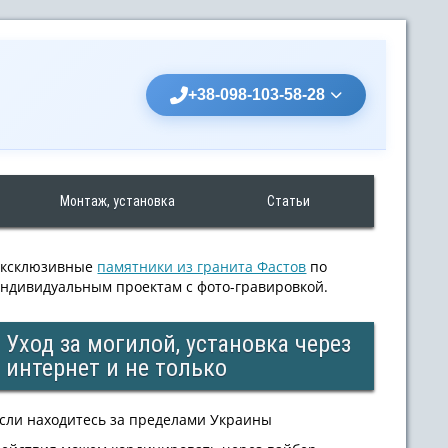
+38-098-103-58-28
Монтаж, установка
Статьи
Эксклюзивные
памятники из гранита Фастов
по
ндивидуальным проектам с фото-гравировкой.
Уход за могилой, установка через
интернет и не только
сли находитесь за пределами Украины